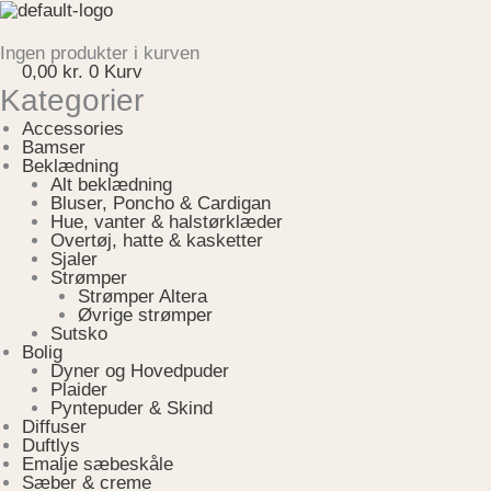
Gå
til
Menu
indholdet
Ingen produkter i kurven
0,00
kr.
0
Kurv
Kategorier
Accessories
Bamser
Beklædning
Alt beklædning
Bluser, Poncho & Cardigan
Hue, vanter & halstørklæder
Overtøj, hatte & kasketter
Sjaler
Strømper
Strømper Altera
Øvrige strømper
Sutsko
Bolig
Dyner og Hovedpuder
Plaider
Pyntepuder & Skind
Diffuser
Duftlys
Emalje sæbeskåle
Sæber & creme