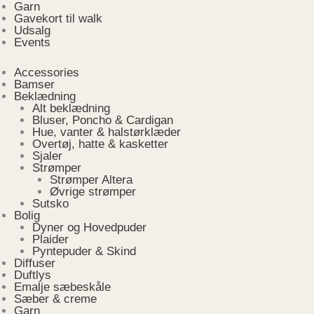
Garn
Gavekort til walk
Udsalg
Events
Accessories
Bamser
Beklædning
Alt beklædning
Bluser, Poncho & Cardigan
Hue, vanter & halstørklæder
Overtøj, hatte & kasketter
Sjaler
Strømper
Strømper Altera
Øvrige strømper
Sutsko
Bolig
Dyner og Hovedpuder
Plaider
Pyntepuder & Skind
Diffuser
Duftlys
Emalje sæbeskåle
Sæber & creme
Garn