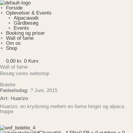
Gå
Menu
til
Forside
indholdet
Oplevelser & Events
Alpacawalk
Gårdbesøg
Events
Booking og priser
Wall of fame
Om os
Shop
0,00
kr.
0
Kurv
Wall of fame
Besøg vores webshop
Bolette
Fødselsdag:
? Juni, 2015
Art:
Huarizo
Huarizo, en krydsning mellem en llama hingst og alpaca
hoppe