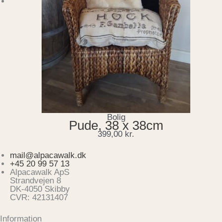
Bolig
Pude, 38 x 38cm
399,00
kr.
mail@alpacawalk.dk
+45 20 99 57 13
Alpacawalk ApS
Strandvejen 8
DK-4050 Skibby
CVR: 42131407
Information