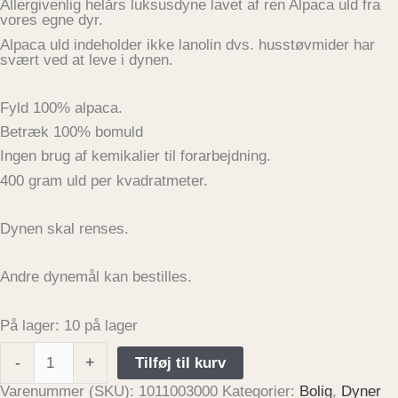
Allergivenlig helårs luksusdyne lavet af ren Alpaca uld fra
vores egne dyr.
Alpaca uld indeholder ikke lanolin dvs. husstøvmider har
svært ved at leve i dynen.
Fyld 100% alpaca.
Betræk 100% bomuld
Ingen brug af kemikalier til forarbejdning.
400 gram uld per kvadratmeter.
Dynen skal renses.
Andre dynemål kan bestilles.
På lager:
10 på lager
-
+
Tilføj til kurv
Varenummer (SKU):
1011003000
Kategorier:
Bolig
,
Dyner