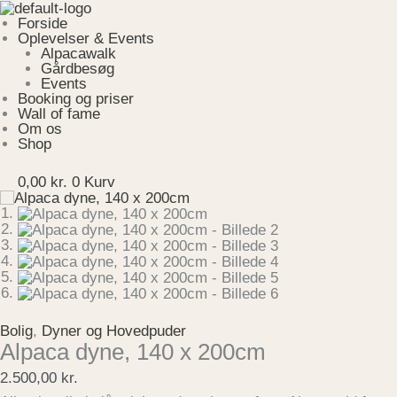
Gå
Menu
Alpaca
til
dyne,
Forside
indholdet
140
Oplevelser & Events
x
Alpacawalk
200cm
Gårdbesøg
antal
Events
Booking og priser
Wall of fame
Om os
Shop
0,00
kr.
0
Kurv
Bolig
,
Dyner og Hovedpuder
Alpaca dyne, 140 x 200cm
2.500,00
kr.