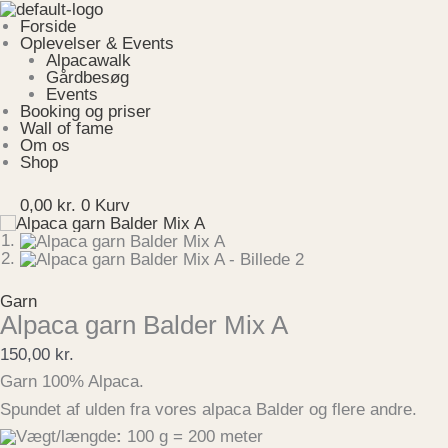
Gå
Menu
til
Forside
indholdet
Oplevelser & Events
Alpacawalk
Gårdbesøg
Events
Booking og priser
Wall of fame
Om os
Shop
0,00
kr.
0
Kurv
Garn
Alpaca garn Balder Mix A
150,00
kr.
Garn 100% Alpaca.
Spundet af ulden fra vores alpaca Balder og flere andre.
Vægt/længde
:
100 g = 200 meter