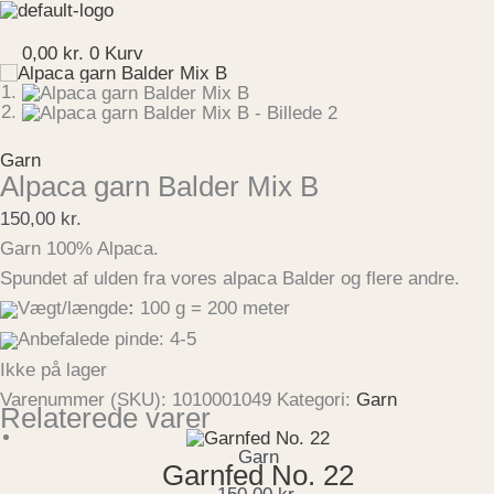
Gå
til
Menu
indholdet
0,00
kr.
0
Kurv
Garn
Alpaca garn Balder Mix B
150,00
kr.
Garn 100% Alpaca.
Spundet af ulden fra vores alpaca Balder og flere andre.
Vægt/længde
:
100 g = 200 meter
Anbefalede pinde: 4-5
Ikke på lager
Varenummer (SKU):
1010001049
Kategori:
Garn
Relaterede varer
Garn
Garnfed No. 22