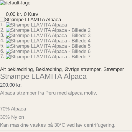
Gå
Strømpe
til
LLAMITA
Menu
indholdet
Alpaca
0,00
kr.
0
Kurv
antal
Alt beklædning
,
Beklædning
,
Øvrige strømper
,
Strømper
Strømpe LLAMITA Alpaca
200,00
kr.
Alpaca strømper fra Peru med alpaca motiv.
70% Alpaca
30% Nylon
Kan maskine vaskes på 30°C ved lav centrifugering.