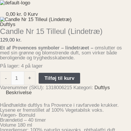
Gå
Candle
til
Nr
Menu
indholdet
15
0,00
kr.
0
Kurv
Tilleul
(Lindetræ)
Duftlys
antal
Candle Nr 15 Tilleul (Lindetræ)
129,00
kr.
Et af Provences symboler – lindetræet –
omslutter os
med sin grønne og blomstrende duft, som virker både
beroligende og tryghedsskabende.
På lager:
4 på lager
-
+
Tilføj til kurv
Varenummer (SKU):
1318006215
Kategori:
Duftlys
Beskrivelse
Håndhældte duftlys fra Provence i ravfarvede krukker.
Lysene er fremstillet af 100% Vegetabilsk voks.
Vægen- Bomuld
Brændetid – 40 timer
Volume 180 ml
Ingredienser: 100% naturlig sojavoks, phthalatfri duft