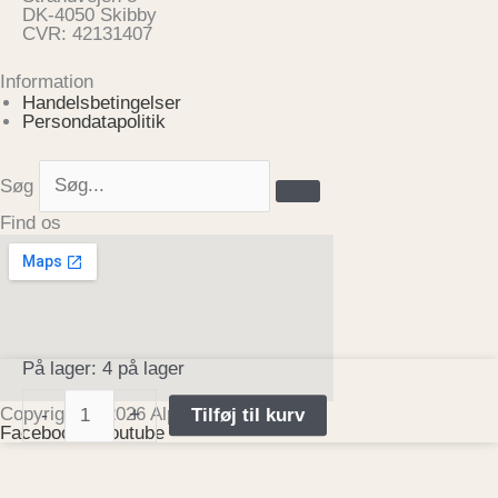
DK-4050 Skibby
CVR: 42131407
Information
Handelsbetingelser
Persondatapolitik
Søg
Find os
Candle
På lager:
4 på lager
Nr
15
Copyright © 2026 Alpacawalk ApS
-
+
Tilføj til kurv
Tilleul
Facebook-f
Youtube
(Lindetræ)
antal