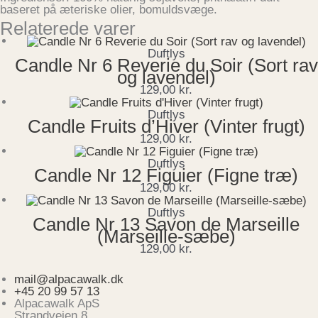
baseret på æteriske olier, bomuldsvæge.
Relaterede varer
Duftlys
Candle Nr 6 Reverie du Soir (Sort rav
og lavendel)
129,00
kr.
Duftlys
Candle Fruits d’Hiver (Vinter frugt)
129,00
kr.
Duftlys
Candle Nr 12 Figuier (Figne træ)
129,00
kr.
Duftlys
Candle Nr 13 Savon de Marseille
(Marseille-sæbe)
129,00
kr.
mail@alpacawalk.dk
+45 20 99 57 13
Alpacawalk ApS
Strandvejen 8