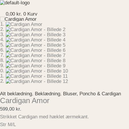
Gå
Cardigan
til
Amor
Menu
indholdet
antal
0,00
kr.
0
Kurv
Alt beklædning
,
Beklædning
,
Bluser, Poncho & Cardigan
Cardigan Amor
599,00
kr.
Strikket Cardigan med hæklet ærmekant.
Str M/L