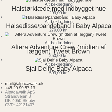
Alt beklædning
Halstørklæde med indbygget hue
299,00
kr.
Alt beklædning
Halsedisse/pandebånd i Baby Alpaca
279,00
kr.
Alt beklædning
Altera Adventure Crew (midten af
læggen) Tweet Brown
250,00
kr.
Alt beklædning
Sjal Delfie Baby Alpaca
599,00
kr.
mail@alpacawalk.dk
+45 20 99 57 13
Alpacawalk ApS
Strandvejen 8
DK-4050 Skibby
CVR: 42131407