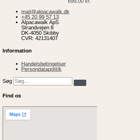
699,00
kr.
mail@alpacawalk.dk
+45 20 99 57 13
Alpacawalk ApS
Strandvejen 8
DK-4050 Skibby
CVR: 42131407
Information
Handelsbetingelser
Persondatapolitik
Søg
Find os