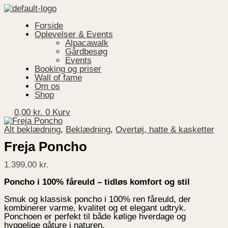
Gå
Menu
Freja
Den
Den
til
Poncho
oprindelige
aktuelle
indholdet
antal
pris
pris
Forside
var:
er:
Oplevelser & Events
849,00 kr..
600,00 kr..
Alpacawalk
Gårdbesøg
Events
Booking og priser
Wall of fame
Om os
Shop
0,00
kr.
0
Kurv
Alt beklædning
,
Beklædning
,
Overtøj, hatte & kasketter
Freja Poncho
1.399,00
kr.
Poncho i 100% fåreuld – tidløs komfort og stil
Smuk og klassisk poncho i 100% ren fåreuld, der
kombinerer varme, kvalitet og et elegant udtryk.
Ponchoen er perfekt til både kølige hverdage og
hyggelige gåture i naturen.