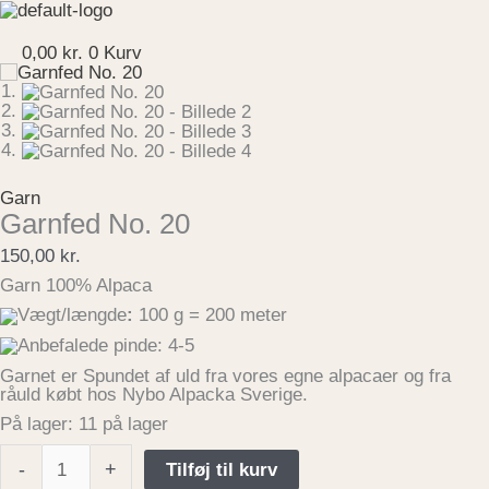
Gå
Garnfed
til
No.
Menu
indholdet
20
0,00
kr.
0
Kurv
antal
Garn
Garnfed No. 20
150,00
kr.
Garn 100% Alpaca
Vægt/længde
:
100 g = 200 meter
Anbefalede pinde: 4-5
Garnet er Spundet af uld fra vores egne alpacaer og fra
råuld købt hos Nybo Alpacka Sverige.
På lager:
11 på lager
-
+
Tilføj til kurv