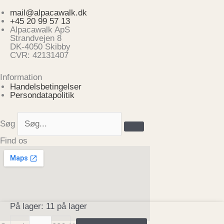
mail@alpacawalk.dk
+45 20 99 57 13
Alpacawalk ApS
Strandvejen 8
DK-4050 Skibby
CVR: 42131407
Information
Handelsbetingelser
Persondatapolitik
Søg
Find os
Garnfed
På lager:
11 på lager
No.
20