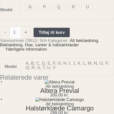
N
P
Q
R
U
Model
-
+
Tilføj til kurv
Varenummer (SKU):
N/A
Kategorier:
Alt beklædning
,
Beklædning
,
Hue, vanter & halstørklæder
Yderligere information
A, B, C, D, E, F, G, H, I, J, K, L, M, N, O, P,
Model
Q, R, S, T, U, V
Relaterede varer
Alt beklædning
Altera Previal
200,00
kr.
Alt beklædning
Halstørklæde Camargo
299,00
kr.