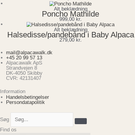
Alt beklædning
Poncho Mathilde
999,00
kr.
Alt beklædning
Halsedisse/pandebånd i Baby Alpaca
279,00
kr.
mail@alpacawalk.dk
+45 20 99 57 13
Alpacawalk ApS
Strandvejen 8
DK-4050 Skibby
CVR: 42131407
Information
Handelsbetingelser
Persondatapolitik
Søg
Find os