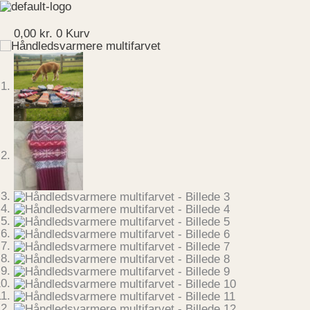
Gå
Håndledsvarmere
til
multifarvet
Menu
indholdet
antal
0,00
kr.
0
Kurv