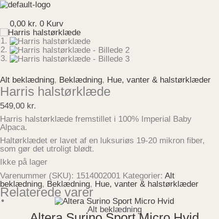
Gå
til
Menu
indholdet
0,00
kr.
0
Kurv
Alt beklædning
,
Beklædning
,
Hue, vanter & halstørklæder
Harris halstørklæde
549,00
kr.
Harris halstørklæde fremstillet i 100% Imperial Baby
Alpaca.
Haltørklædet er lavet af en luksuriøs 19-20 mikron fiber,
som gør det utroligt blødt.
Ikke på lager
Varenummer (SKU):
1514002001
Kategorier:
Alt
beklædning
,
Beklædning
,
Hue, vanter & halstørklæder
Relaterede varer
Alt beklædning
Altera Surino Sport Micro Hvid