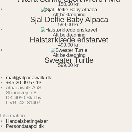
150,00
kr.
Alt beklædning
Sjal Delfie Baby Alpaca
599,00
kr.
Alt beklædning
Halstørklæde ensfarvet
499,00
kr.
Alt beklædning
Sweater Turtle
599,00
kr.
mail@alpacawalk.dk
+45 20 99 57 13
Alpacawalk ApS
Strandvejen 8
DK-4050 Skibby
CVR: 42131407
Information
Handelsbetingelser
Persondatapolitik