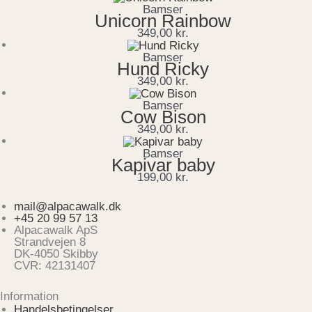
Bamser
Unicorn Rainbow
349,00
kr.
Bamser
Hund Ricky
349,00
kr.
Bamser
Cow Bison
349,00
kr.
Bamser
Kapivar baby
199,00
kr.
mail@alpacawalk.dk
+45 20 99 57 13
Alpacawalk ApS
Strandvejen 8
DK-4050 Skibby
CVR: 42131407
Information
Handelsbetingelser