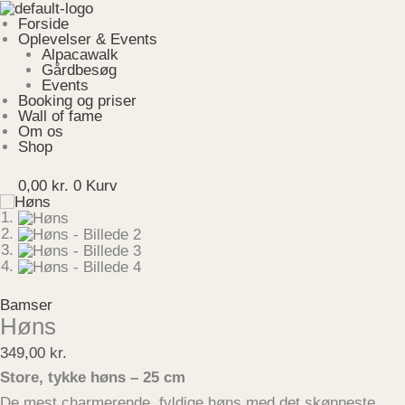
Gå
Menu
Høns
til
antal
Forside
indholdet
Oplevelser & Events
Alpacawalk
Gårdbesøg
Events
Booking og priser
Wall of fame
Om os
Shop
0,00
kr.
0
Kurv
Bamser
Høns
349,00
kr.
Store, tykke høns – 25 cm
De mest charmerende, fyldige høns med det skønneste