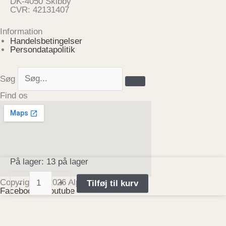
DK-4050 Skibby
CVR: 42131407
Information
Handelsbetingelser
Persondatapolitik
Søg
Find os
Honning
På lager:
13 på lager
sæbe
-
Copyright © 2026 Alpacawalk ApS
-
+
Tilføj til kurv
100g
Facebook-f
Youtube
antal