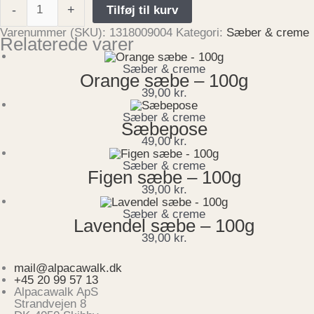
-
+
Tilføj til kurv
Varenummer (SKU):
1318009004
Kategori:
Sæber & creme
Relaterede varer
Sæber & creme
Orange sæbe – 100g
39,00
kr.
Sæber & creme
Sæbepose
49,00
kr.
Sæber & creme
Figen sæbe – 100g
39,00
kr.
Sæber & creme
Lavendel sæbe – 100g
39,00
kr.
mail@alpacawalk.dk
+45 20 99 57 13
Alpacawalk ApS
Strandvejen 8