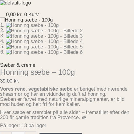
Gå
Honning
til
sæbe
Menu
indholdet
-
0,00
kr.
0
Kurv
100g
antal
Sæber & creme
Honning sæbe – 100g
39,00
kr.
Vores rene, vegetabilske sæbe
er beriget med nærende
sheasmør og har en vidunderlig duft af honning.
Sæben er farvet med naturlige mineralpigmenter, er blid
mod huden og helt fri for kemikalier.
Hver sæbe er stemplet på alle sider – fremstillet efter den
200 år gamle tradition fra Provence. 🍯
På lager:
13 på lager