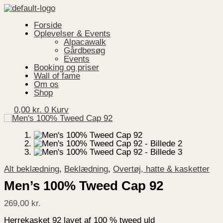
Gå
Menu
Men's
til
100%
indholdet
Tweed
Forside
Cap
Oplevelser & Events
92
Alpacawalk
antal
Gårdbesøg
Events
Booking og priser
Wall of fame
Om os
Shop
0,00
kr.
0
Kurv
Alt beklædning
,
Beklædning
,
Overtøj, hatte & kasketter
Men’s 100% Tweed Cap 92
269,00
kr.
Herrekasket 92 lavet af 100 % tweed uld