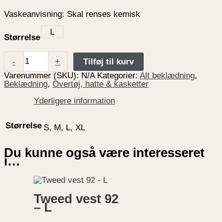
Vaskeanvisning: Skal renses kemisk
L
Størrelse
-
+
Tilføj til kurv
Varenummer (SKU):
N/A
Kategorier:
Alt beklædning
,
Beklædning
,
Overtøj, hatte & kasketter
Yderligere information
Størrelse
S, M, L, XL
Du kunne også være interesseret
i…
Tweed vest 92
– L