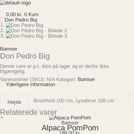
Gå
til
Menu
indholdet
0,00
kr.
0
Kurv
Bamser
Don Pedro Big
Denne vare er p.t. ikke på lager og er derfor ikke
tilgængelig.
Varenummer (SKU):
N/A
Kategori:
Bamser
Yderligere information
Brun/hvid 100 cm, Lysebrun 108 cm
Højde
Relaterede varer
Bamser
Alpaca PomPom
199,00
kr.