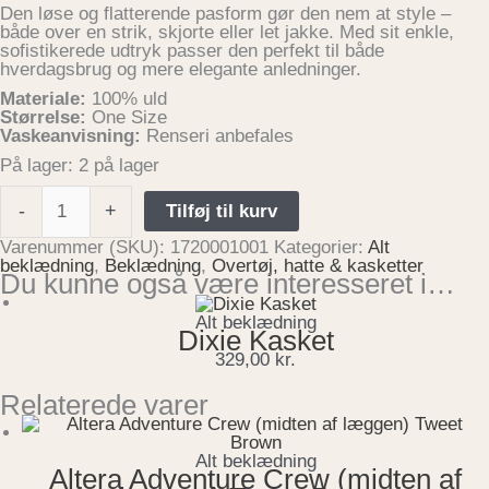
Den løse og flatterende pasform gør den nem at style –
både over en strik, skjorte eller let jakke. Med sit enkle,
sofistikerede udtryk passer den perfekt til både
hverdagsbrug og mere elegante anledninger.
Materiale:
100% uld
Størrelse:
One Size
Vaskeanvisning:
Renseri anbefales
På lager:
2 på lager
-
+
Tilføj til kurv
Varenummer (SKU):
1720001001
Kategorier:
Alt
beklædning
,
Beklædning
,
Overtøj, hatte & kasketter
Du kunne også være interesseret i…
Alt beklædning
Dixie Kasket
329,00
kr.
Relaterede varer
Alt beklædning
Altera Adventure Crew (midten af