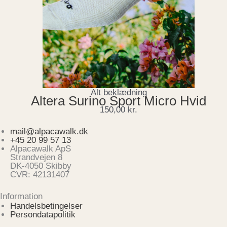
Alt beklædning
Altera Surino Sport Micro Hvid
150,00
kr.
mail@alpacawalk.dk
+45 20 99 57 13
Alpacawalk ApS
Strandvejen 8
DK-4050 Skibby
CVR: 42131407
Information
Handelsbetingelser
Persondatapolitik