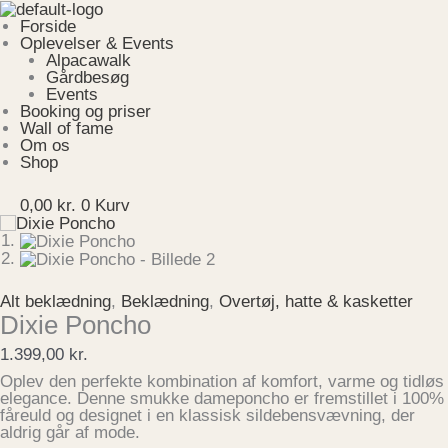
Gå
Menu
Dixie
til
Poncho
Forside
indholdet
antal
Oplevelser & Events
Alpacawalk
Gårdbesøg
Events
Booking og priser
Wall of fame
Om os
Shop
0,00
kr.
0
Kurv
Alt beklædning
,
Beklædning
,
Overtøj, hatte & kasketter
Dixie Poncho
1.399,00
kr.
Oplev den perfekte kombination af komfort, varme og tidløs
elegance. Denne smukke dameponcho er fremstillet i 100%
fåreuld og designet i en klassisk sildebensvævning, der
aldrig går af mode.