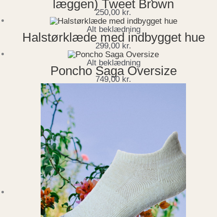
læggen) Tweet Brown
250,00
kr.
Alt beklædning
Halstørklæde med indbygget hue
299,00
kr.
Alt beklædning
Poncho Saga Oversize
749,00
kr.